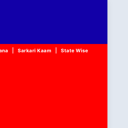
jana
Sarkari Kaam
State Wise