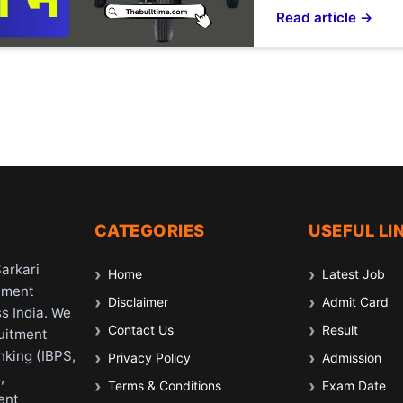
Read article →
CATEGORIES
USEFUL LI
Sarkari
Home
Latest Job
nment
Disclaimer
Admit Card
s India. We
Contact Us
Result
ruitment
nking (IBPS,
Privacy Policy
Admission
,
Terms & Conditions
Exam Date
ent