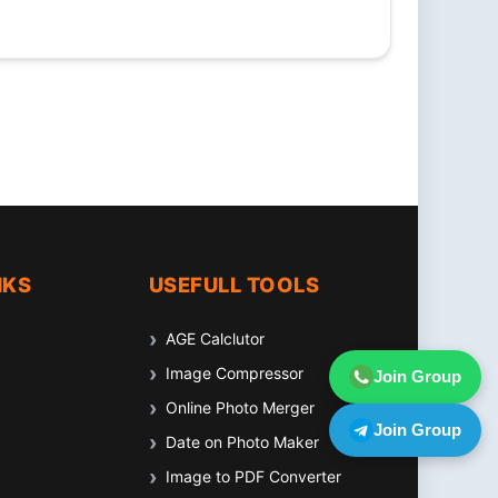
NKS
USEFULL TOOLS
AGE Calclutor
Image Compressor
Join Group
Online Photo Merger
Join Group
Date on Photo Maker
Image to PDF Converter