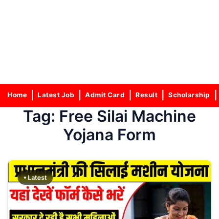
Home
Latest Job
Admit Card
Result
Scholarship
Tag:
Free Silai Machine
Yojana Form
• Latest