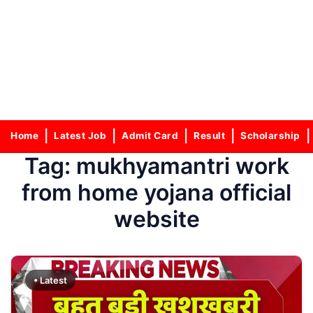
Home
Latest Job
Admit Card
Result
Scholarship
Tag:
mukhyamantri work
from home yojana official
website
• Latest