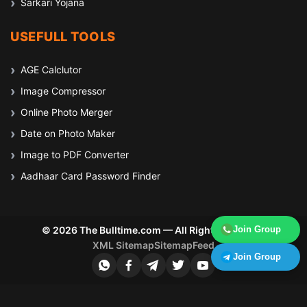
Sarkari Yojana
USEFULL TOOLS
AGE Calclutor
Image Compressor
Online Photo Merger
Date on Photo Maker
Image to PDF Converter
Aadhaar Card Password Finder
Join Group
© 2026 The Bulltime.com — All Rights Reserved
XML Sitemap
Sitemap
Feed
Join Group