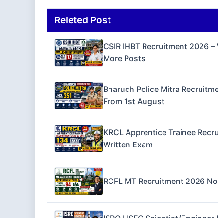
Releted Post
CSIR IHBT Recruitment 2026 – W
More Posts
Bharuch Police Mitra Recruitme
From 1st August
KRCL Apprentice Trainee Recru
Written Exam
RCFL MT Recruitment 2026 Notif