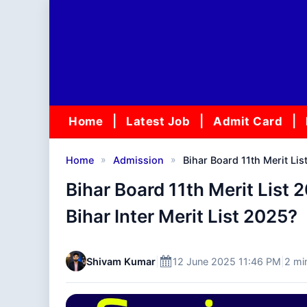
Skip
to
content
Home
Latest Job
Admit Card
»
»
Home
Admission
Bihar Board 11th Merit Li
Bihar Board 11th Merit List
Bihar Inter Merit List 2025?
Shivam Kumar
|
12 June 2025 11:46 PM
|
2 mi