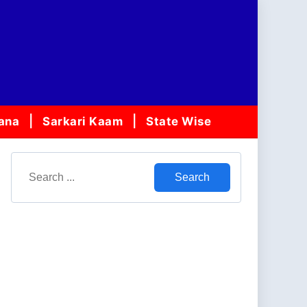
jana
Sarkari Kaam
State Wise
Search