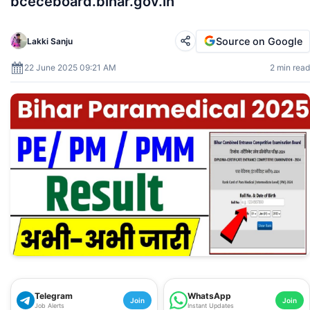
bceceboard.bihar.gov.in
Source on Google
Lakki Sanju
22 June 2025 09:21 AM
2 min read
Telegram
WhatsApp
Join
Join
Job Alerts
Instant Updates