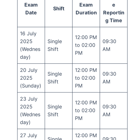
Exam
Exam
e
Shift
Date
Duration
Reportin
g Time
16 July
12:00 PM
2025
Single
09:30
to 02:00
(Wednes
Shift
AM
PM
day)
20 July
12:00 PM
Single
09:30
2025
to 02:00
Shift
AM
(Sunday)
PM
23 July
12:00 PM
2025
Single
09:30
to 02:00
(Wednes
Shift
AM
PM
day)
27 July
12:00 PM
Single
09:30