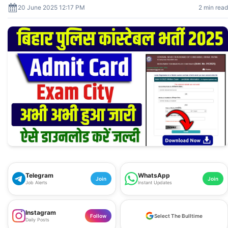
20 June 2025 12:17 PM
2 min read
Telegram
WhatsApp
Join
Join
Job Alerts
Instant Updates
Instagram
Follow
Select The Bulltime
Daily Posts