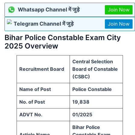
Whatsapp Channel में जुड़े
Join Now
Telegram Channel में जुड़े
Join Now
Bihar Police Constable Exam City
2025 Overview
Central Selection
Recruitment Board
Board of Constable
(CSBC)
Name of Post
Police Constable
No. of Post
19,838
ADVT No.
01/2025
Bihar Police
Article Name
Constable Exam