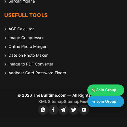
Sarkari Yojana
USEFULL TOOLS
AGE Calclutor
Image Compressor
Online Photo Merger
Date on Photo Maker
Image to PDF Converter
Aadhaar Card Password Finder
Join Group
© 2026 The Bulltime.com — All Rights Reserved
XML Sitemap
Sitemap
Feed
Join Group