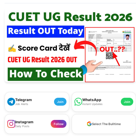
Telegram
WhatsApp
Join
Join
Job Alerts
Instant Updates
Instagram
Follow
Select The Bulltime
Daily Posts