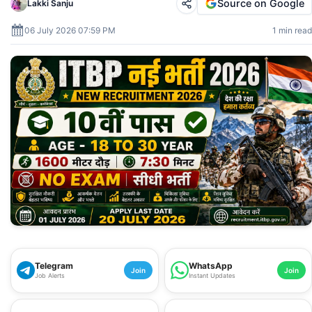
Source on Google
Lakki Sanju
06 July 2026 07:59 PM
1 min read
Telegram
WhatsApp
Join
Join
Job Alerts
Instant Updates