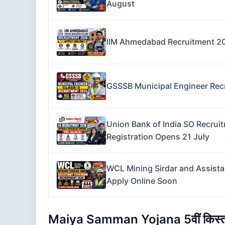
August
IIM Ahmedabad Recruitment 202
GSSSB Municipal Engineer Recr
Union Bank of India SO Recruit
Registration Opens 21 July
WCL Mining Sirdar and Assista
Apply Online Soon
Maiya Samman Yojana 5वीं किस्त 