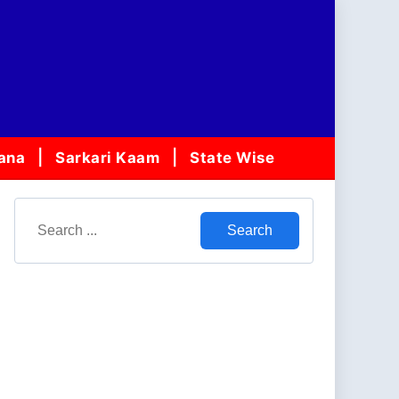
jana
Sarkari Kaam
State Wise
Search