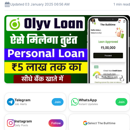
Updated 03 January 2025 06:56 AM
1 min read
Telegram
WhatsApp
Join
Join
Job Alerts
Instant Updates
Instagram
Follow
Select The Bulltime
Daily Posts