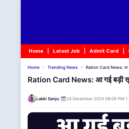
Skip
to
content
Home
Latest Job
Admit Card
»
»
Home
Trending News
Ration Card News: आ गई ब
Ration Card News: आ गई बड़ी खुशख
Lakki Sanju
|
24 December 2024 08:08 PM
|
1