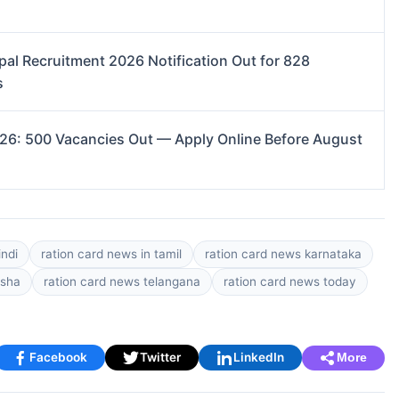
pal Recruitment 2026 Notification Out for 828
s
026: 500 Vacancies Out — Apply Online Before August
indi
ration card news in tamil
ration card news karnataka
isha
ration card news telangana
ration card news today
Facebook
Twitter
LinkedIn
More