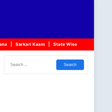
jana
Sarkari Kaam
State Wise
Search