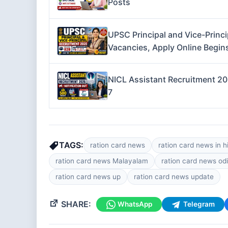
Posts
UPSC Principal and Vice-Princi
Vacancies, Apply Online Begin
NICL Assistant Recruitment 2
7
TAGS:
ration card news
ration card news in h
ration card news Malayalam
ration card news od
ration card news up
ration card news update
SHARE:
WhatsApp
Telegram