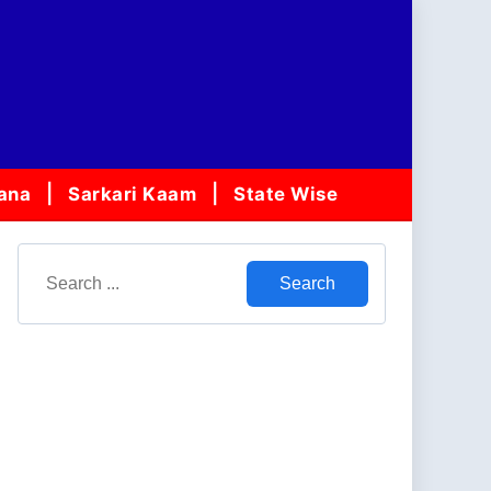
jana
Sarkari Kaam
State Wise
Search