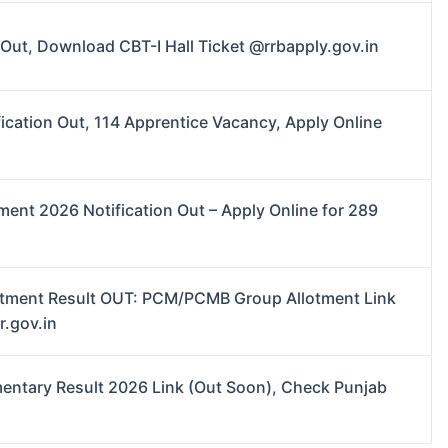
ut, Download CBT-I Hall Ticket @rrbapply.gov.in
cation Out, 114 Apprentice Vacancy, Apply Online
nt 2026 Notification Out – Apply Online for 289
tment Result OUT: PCM/PCMB Group Allotment Link
r.gov.in
entary Result 2026 Link (Out Soon), Check Punjab