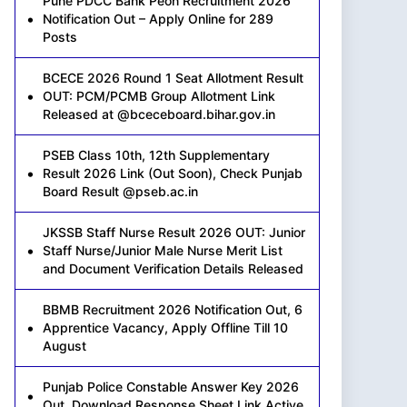
Pune PDCC Bank Peon Recruitment 2026
Notification Out – Apply Online for 289
Posts
BCECE 2026 Round 1 Seat Allotment Result
OUT: PCM/PCMB Group Allotment Link
Released at @bceceboard.bihar.gov.in
PSEB Class 10th, 12th Supplementary
Result 2026 Link (Out Soon), Check Punjab
Board Result @pseb.ac.in
JKSSB Staff Nurse Result 2026 OUT: Junior
Staff Nurse/Junior Male Nurse Merit List
and Document Verification Details Released
BBMB Recruitment 2026 Notification Out, 6
Apprentice Vacancy, Apply Offline Till 10
August
Punjab Police Constable Answer Key 2026
Out, Download Response Sheet Link Active