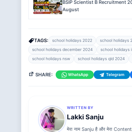
BSIP Scientist B Recruitment 2
August
TAGS:
school holidays 2022
school holidays
school holidays december 2024
school holidays
school holidays nsw
school holidays qld 2024
SHARE:
WhatsApp
Telegram
WRITTEN BY
Lakki Sanju
मेरा नाम Sanju है और मेरा Content W