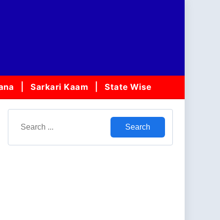
jana
Sarkari Kaam
State Wise
Search