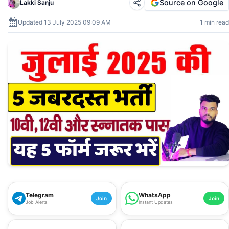
Source on Google
Lakki Sanju
Updated 13 July 2025 09:09 AM
1 min read
Telegram
WhatsApp
Join
Join
Job Alerts
Instant Updates