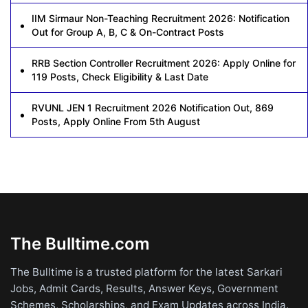
IIM Sirmaur Non-Teaching Recruitment 2026: Notification
Out for Group A, B, C & On-Contract Posts
RRB Section Controller Recruitment 2026: Apply Online for
119 Posts, Check Eligibility & Last Date
RVUNL JEN 1 Recruitment 2026 Notification Out, 869
Posts, Apply Online From 5th August
The Bulltime.com
The Bulltime is a trusted platform for the latest Sarkari
Jobs, Admit Cards, Results, Answer Keys, Government
Schemes, Scholarships, and Exam Updates across India.