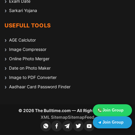
Exam Date
Sarkari Yojana
USEFULL TOOLS
AGE Calclutor
Image Compressor
Online Photo Merger
Date on Photo Maker
Image to PDF Converter
Aadhaar Card Password Finder
Join Group
© 2026 The Bulltime.com — All Rights Reserved
XML Sitemap
Sitemap
Feed
Join Group