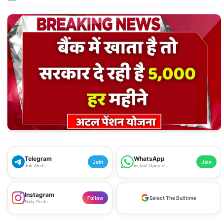
Telegram
WhatsApp
Join
Join
Job Alerts
Instant Updates
Instagram
Follow
Select The Bulltime
Daily Posts