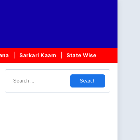
jana
Sarkari Kaam
State Wise
Search