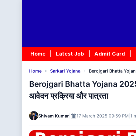
Skip
to
content
Home
Latest Job
Admit Card
»
»
Home
Sarkari Yojana
Berojgari Bhatta Yojana 2
Berojgari Bhatta Yojana 2025: य
आवेदन प्रक्रिया और पात्रता
Shivam Kumar
|
17 March 2025 09:59 PM
|
1 