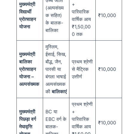
उच्च जाति
मुख्यमंत्री
+
(अल्पसंख्य
विद्यार्थी
पारिवारिक
क सहित)
₹10,000
प्रोत्साहन
वार्षिक आय
के बालक-
योजना
₹1,50,00
बालिका
0 तक
मुस्लिम,
मुख्यमंत्री
ईसाई, सिख,
बालिका
बौद्ध, जैन,
प्रथम श्रेणी
प्रोत्साहन
पारसी या
से मैट्रिक
₹10,000
योजना –
बंगला भाषाई
उत्तीर्ण
अल्पसंख्यक
अल्पसंख्यक
की
बालिकाएं
प्रथम श्रेणी
मुख्यमंत्री
BC या
+
पिछड़ा वर्ग
EBC वर्ग के
पारिवारिक
₹10,000
मेघावृत्ति
बालक-
वार्षिक आय
योजना
बालिका
₹1,50,00