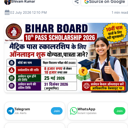
Source on Google
Shivam Kumar
02 July 2026 12:10 PM
1 min read
Telegram
WhatsApp
Join
Join
Job Alerts
Instant Updates