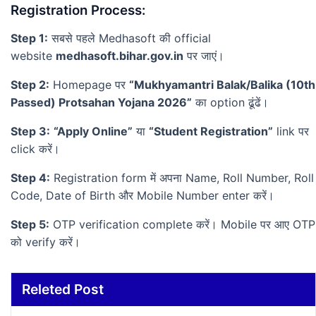
Registration Process:
Step 1:
सबसे पहले Medhasoft की official
website
medhasoft.bihar.gov.in
पर जाएं।
Step 2:
Homepage पर
“Mukhyamantri Balak/Balika (10th
Passed) Protsahan Yojana 2026”
का option ढूंढें।
Step 3:
“Apply Online”
या
“Student Registration”
link पर
click करें।
Step 4:
Registration form में अपना Name, Roll Number, Roll
Code, Date of Birth और Mobile Number enter करें।
Step 5:
OTP verification complete करें। Mobile पर आए OTP
को verify करें।
Releted Post