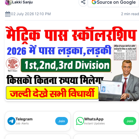
Source on Google
Lakki Sanju
02 July 2026 12:10 PM
2 min read
Telegram
WhatsApp
Join
Join
Job Alerts
Instant Updates