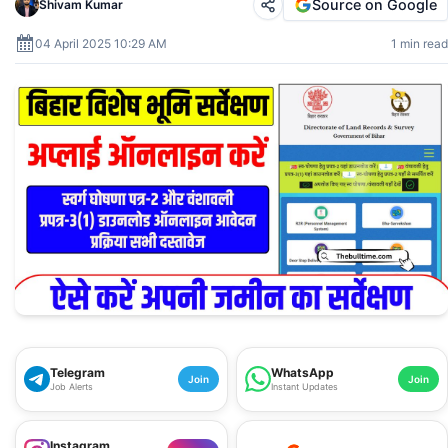
Source on Google
Shivam Kumar
04 April 2025 10:29 AM
1 min read
Telegram
WhatsApp
Join
Join
Job Alerts
Instant Updates
Instagram