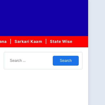
jana
Sarkari Kaam
State Wise
Search