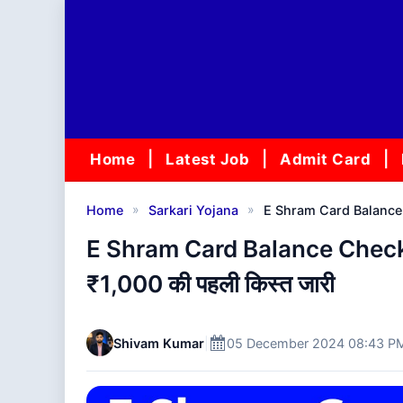
Skip
to
content
Home
Latest Job
Admit Card
»
»
Home
Sarkari Yojana
E Shram Card Balance Che
E Shram Card Balance Check : अ
₹1,000 की पहली किस्त जारी
Shivam Kumar
|
05 December 2024 08:43 P