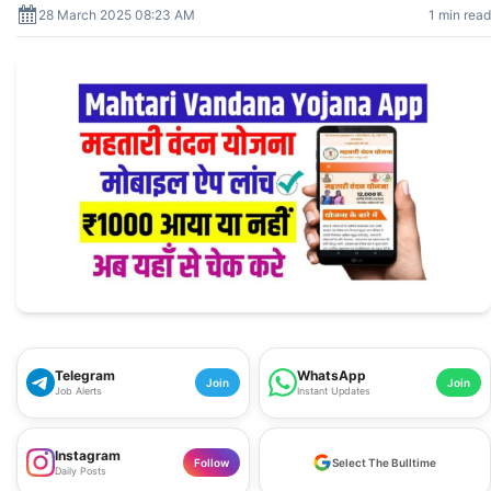
28 March 2025 08:23 AM
1 min read
Telegram
WhatsApp
Join
Join
Job Alerts
Instant Updates
Instagram
Follow
Select The Bulltime
Daily Posts