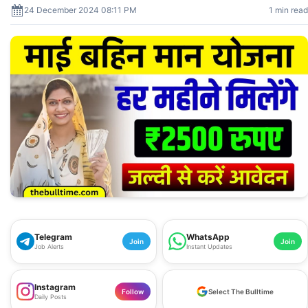
24 December 2024 08:11 PM
1 min read
Telegram
WhatsApp
Join
Join
Job Alerts
Instant Updates
Instagram
Follow
Select The Bulltime
Daily Posts