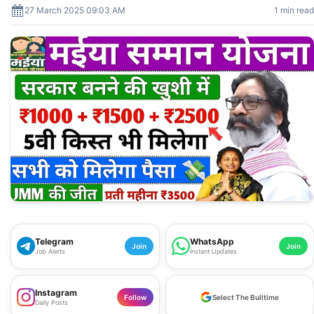
27 March 2025 09:03 AM
1 min read
Telegram
WhatsApp
Join
Join
Job Alerts
Instant Updates
Instagram
Follow
Select The Bulltime
Daily Posts