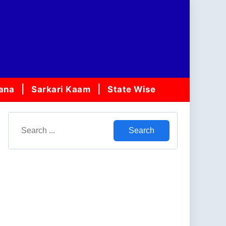
jana
Sarkari Kaam
State Wise
Search