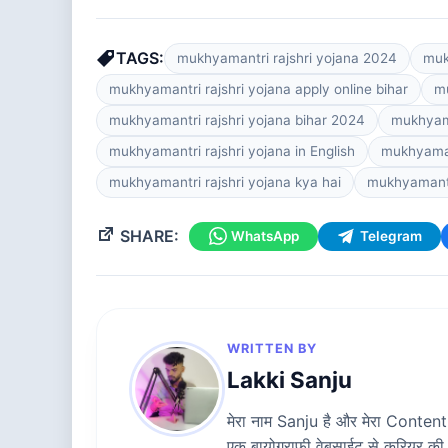
TAGS:
mukhyamantri rajshri yojana 2024
muk
mukhyamantri rajshri yojana apply online bihar
mu
mukhyamantri rajshri yojana bihar 2024
mukhyama
mukhyamantri rajshri yojana in English
mukhyamant
mukhyamantri rajshri yojana kya hai
mukhyamantri
SHARE:
WhatsApp
Telegram
WRITTEN BY
Lakki Sanju
मेरा नाम Sanju है और मेरा Content W
एक बायोग्राफी वेबसाईट से करियर की