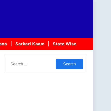
jana
Sarkari Kaam
State Wise
Search