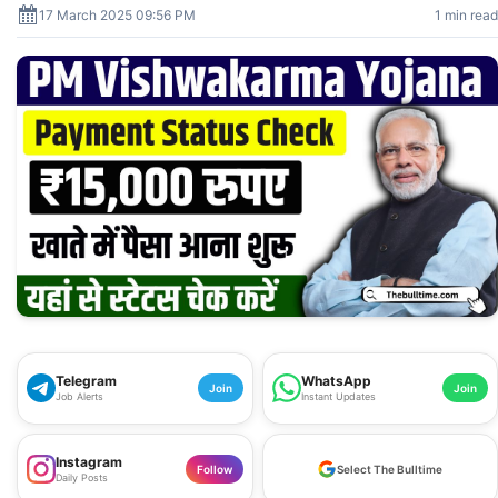
17 March 2025 09:56 PM
1 min read
Telegram
WhatsApp
Join
Join
Job Alerts
Instant Updates
Instagram
Follow
Select The Bulltime
Daily Posts