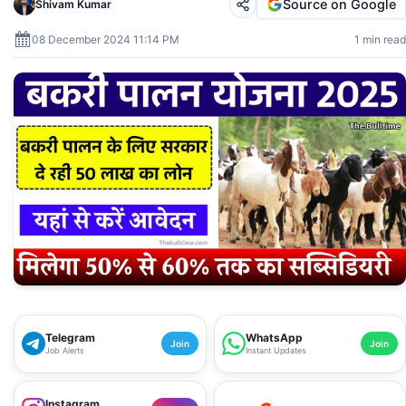
Source on Google
Shivam Kumar
08 December 2024 11:14 PM
1 min read
Telegram
WhatsApp
Join
Join
Job Alerts
Instant Updates
Instagram