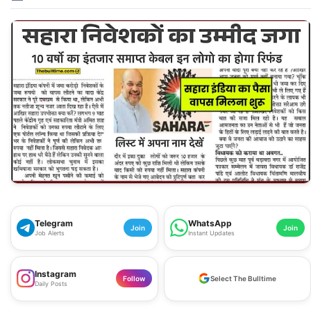
Telegram
WhatsApp
Join
Join
Job Alerts
Instant Updates
Instagram
Follow
Select The Bulltime
Daily Posts