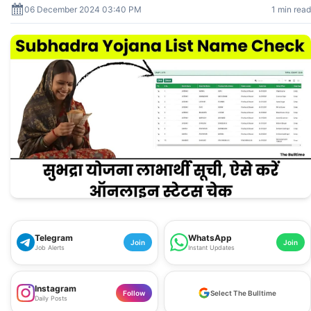
06 December 2024 03:40 PM
1 min read
Telegram
WhatsApp
Join
Join
Job Alerts
Instant Updates
Instagram
Follow
Select The Bulltime
Daily Posts