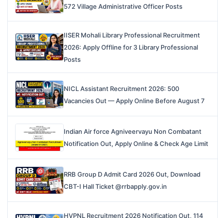
572 Village Administrative Officer Posts
IISER Mohali Library Professional Recruitment
2026: Apply Offline for 3 Library Professional
Posts
NICL Assistant Recruitment 2026: 500
Vacancies Out — Apply Online Before August 7
Indian Air force Agniveervayu Non Combatant
Notification Out, Apply Online & Check Age Limit
RRB Group D Admit Card 2026 Out, Download
CBT-I Hall Ticket @rrbapply.gov.in
HVPNL Recruitment 2026 Notification Out, 114